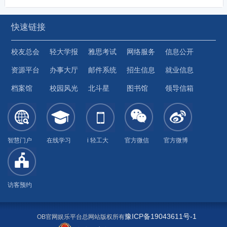
快速链接
校友总会
轻大学报
雅思考试
网络服务
信息公开
资源平台
办事大厅
邮件系统
招生信息
就业信息
档案馆
校园风光
北斗星
图书馆
领导信箱
智慧门户
在线学习
i 轻工大
官方微信
官方微博
访客预约
豫ICP备19043611号-1
OB官网娱乐平台总网站版权所有