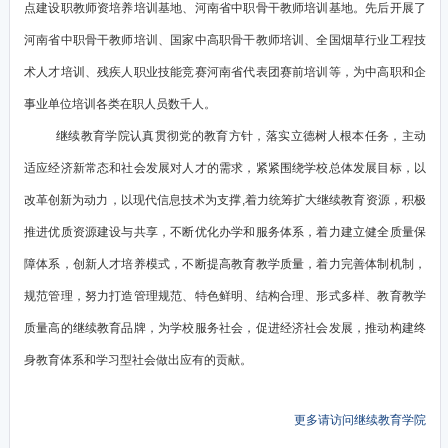
点建设职教师资培养培训基地、河南省中职骨干教师培训基地。先后开展了
河南省中职骨干教师培训、国家中高职骨干教师培训、全国烟草行业工程技
术人才培训、残疾人职业技能竞赛河南省代表团赛前培训等，为中高职和企
事业单位培训各类在职人员数千人。
继续教育学院认真贯彻党的教育方针，落实立德树人根本任务，主动
适应经济新常态和社会发展对人才的需求，紧紧围绕学校总体发展目标，以
改革创新为动力，以现代信息技术为支撑,着力统筹扩大继续教育资源，积极
推进优质资源建设与共享，不断优化办学和服务体系，着力建立健全质量保
障体系，创新人才培养模式，不断提高教育教学质量，着力完善体制机制，
规范管理，努力打造管理规范、特色鲜明、结构合理、形式多样、教育教学
质量高的继续教育品牌，为学校服务社会，促进经济社会发展，推动构建终
身教育体系和学习型社会做出应有的贡献。
更多请访问继续教育学院