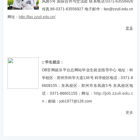
风路5号 国际合作与交流处 联系电话:0371-63556926
传真:86-0371-63556927 电子邮件：fao@zzuli.edu.cn
网址：
http://fao.zzuli.edu.cn/
更多
□ 学生就业：
OB官网娱乐平台总网站毕业生就业指导中心 地址：科
学校区：郑州市科学大道136号 科学校区电话：0371-8
6608155；东风校区：郑州市东风路5号 东风校区电
http://job.zzuli.edu.c
话：0371-86601155；网址：
n
；邮箱：job1977@126.com
更多