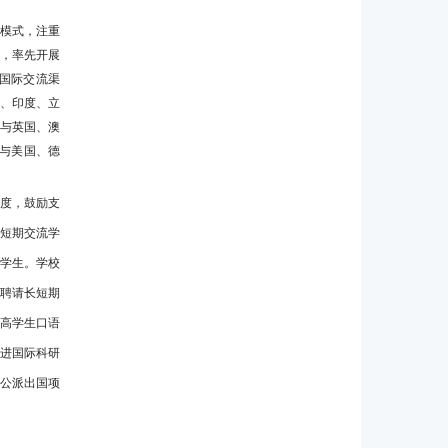
模式，注重
河，率先开展
国际交流渠
、印度、立
后与英国、澳
与美国、德
制度，鼓励支
长短期交流学
留学生。学校
年聘请长短期
高学生口语
进国际科研
公派出国项
。