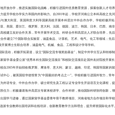
大地开放办学，推进实施国际化战略，积极引进国外优质教育资源，探索创新人才培养
力提升学校办学实力和国内外影响力。自2001年起，学校开河南公立本科高校之先
后与澳大利亚、英国和意大利等国家高校开展本科层次中外合作办学。学校积极开拓
利亚、美国、爱尔兰、俄罗斯、意大利、法国、德国、波兰、韩国、日本、巴西、南非
多所高校建立友好合作关系，常年开展学术交流、科研合作和高层次人才联合培养，先
校合作建立7个国际联合实验室，涵盖食品、计算机、艺术、电气、化工等领域；先后
校开展博士生联合培养，涵盖电气、机械、食品、工程和设计学等学科。
国际流动，积极开拓渠道，设立“国际交流专项奖励基金”，制定中外学分互认和转移
家留学基金委公派“优秀本科生国际交流项目”和校际交流项目赴国外友好院校开展
校自2005年开始招收俄罗斯、摩洛哥、意大利、蒙古、越南、印尼、韩国等国家的
试中心，被英国驻华使馆誉为“中国最好的考点之一”。学校积极引进国外智力，常
，为外语专业、中外合作办学、硕士研究生及工程认证专业学生开设语言文化课程，提
球胜任力；积极邀请海外高层次专家来校讲学、合作科研，推动国际科研协同创新，增
师出国学习进修，通过国家留学基金委青年骨干教师项目、河南省地方合作项目和学校
选派专业教师出国培训和在线培训，创新教育教学方法和理念，提升师资国际化水平